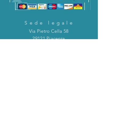
Sede legale
Via Pietro Cella 58
29121 Piacenza
CONTATTACI!
Direttamente in chat o tramite la mail
riportata qui sotto!
servizioclienti@holinitalia.com
informazioni
Privacy Policy
FAQ
Torna all'inizio