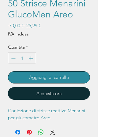
50 Strisce Menarini
GlucoMen Areo
Prezzo
Prezzo
 70,00 € 
25,99 €
regolare
scontato
IVA inclusa
Quantità
*
Aggiungi al carrello
Acquista ora
Confezione di strisce reattive Menarini
per glucometro Areo