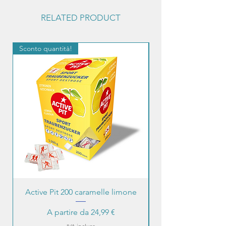
RELATED PRODUCT
Sconto quantità!
Sconto quantità!
Active Pit 200 caramelle limone
Prezzo scontato
A partire da
24,99 €