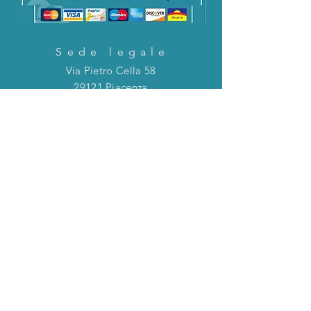
Sede legale
Via Pietro Cella 58
29121 Piacenza
CONTATTACI!
Direttamente in chat o tramite la mail
riportata qui sotto!
servizioclienti@holinitalia.com
informazioni
Privacy Policy
FAQ
Torna all'inizio