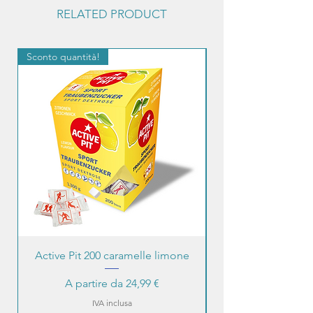
RELATED PRODUCT
Sconto quantità!
Sconto quantità!
Active Pit 200 caramelle limone
Prezzo scontato
A partire da
24,99 €
IVA inclusa