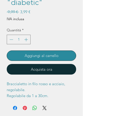
"diabetic"
Prezzo
Prezzo
 9,99 € 
3,99 €
regolare
scontato
IVA inclusa
Quantità
*
Aggiungi al carrello
Acquista ora
Braccialetto in filo rosso e acciaio,
regolabile.
Regolabile da 1 a 30cm.