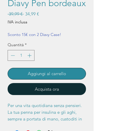
Diavy Pen bordeaux
Prezzo
Prezzo
 39,99 € 
34,99 €
regolare
scontato
IVA inclusa
Sconto 15€ con 2 Diavy Case!
Quantità
*
Aggiungi al carrello
Acquista ora
Per una vita quotidiana senza pensieri.
La tua penna per insulina e gli aghi,
sempre a portata di mano, custoditi in
modo sicuro in un astuccio robusto ed