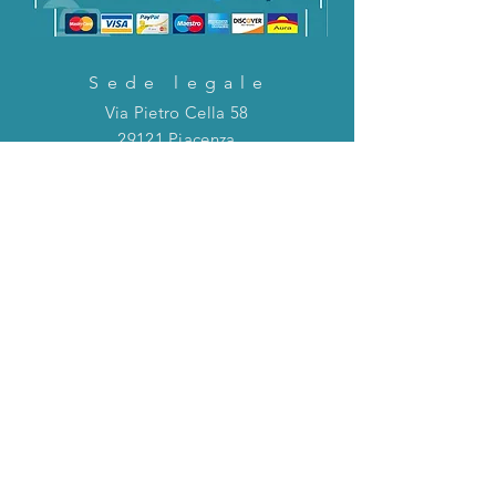
Sede legale
Via Pietro Cella 58
29121 Piacenza
CONTATTACI!
Direttamente in chat o tramite la mail
riportata qui sotto!
servizioclienti@holinitalia.com
informazioni
Privacy Policy
FAQ
Torna all'inizio