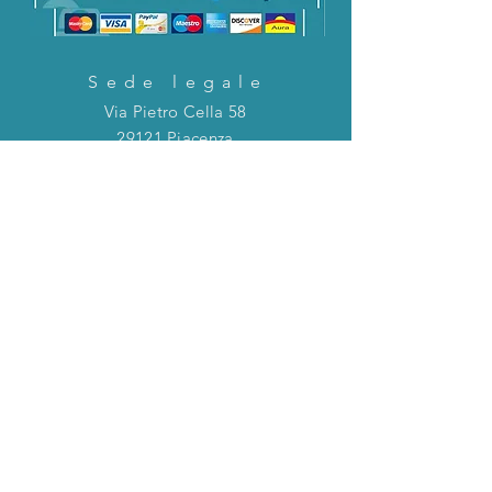
Sede legale
Via Pietro Cella 58
29121 Piacenza
CONTATTACI!
Direttamente in chat o tramite la mail
riportata qui sotto!
servizioclienti@holinitalia.com
informazioni
Privacy Policy
FAQ
Torna all'inizio