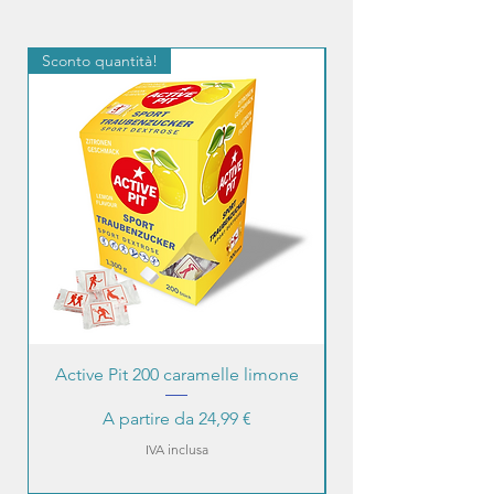
Sconto quantità!
Sconto quantità!
Active Pit 200 caramelle limone
Prezzo scontato
A partire da
24,99 €
IVA inclusa