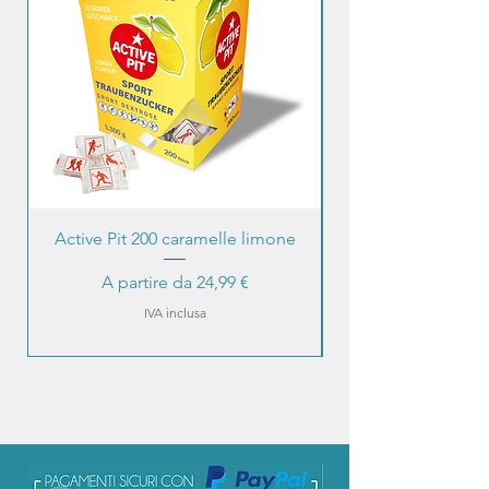
Active Pit 200 caramelle limone
Prezzo scontato
A partire da
24,99 €
IVA inclusa