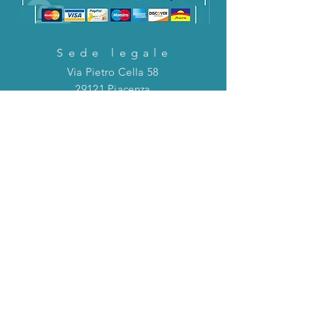
Sede legale
Via Pietro Cella 58
29121 Piacenza
CONTATTACI!
Direttamente in chat o tramite la mail
riportata qui sotto!
servizioclienti@holinitalia.com
informazioni
Privacy Policy
FAQ
Torna all'inizio