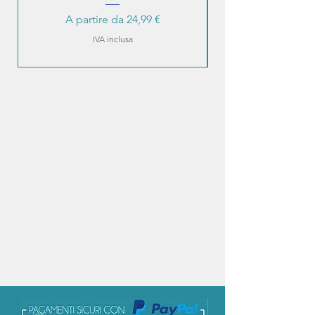
Prezzo scontato
A partire da
24,99 €
IVA inclusa