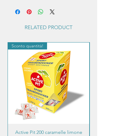
RELATED PRODUCT
Sconto quantità!
Sconto quantità!
Active Pit 200 caramelle limone