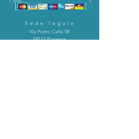
Sede legale
Via Pietro Cella 58
29121 Piacenza
CONTATTACI!
Direttamente in chat o tramite la mail
riportata qui sotto!
servizioclienti@holinitalia.com
informazioni
Privacy Policy
FAQ
Torna all'inizio