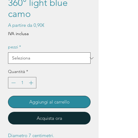
360° light blue
camo
Prezzo
A partire da
0,90€
scontato
IVA inclusa
pezzi
*
Quantità
*
Aggiungi al carrello
Acquista ora
Diametro 7 centimetri.