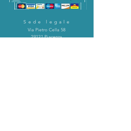
Sede legale
Via Pietro Cella 58
29121 Piacenza
CONTATTACI!
Direttamente in chat o tramite la mail
riportata qui sotto!
servizioclienti@holinitalia.com
informazioni
Privacy Policy
FAQ
Torna all'inizio