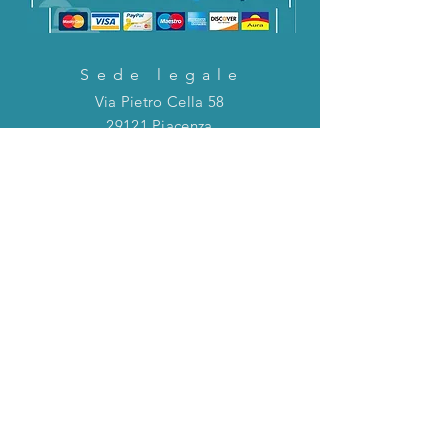
Sede legale
Via Pietro Cella 58
29121 Piacenza
CONTATTACI!
Direttamente in chat o tramite la mail
riportata qui sotto!
servizioclienti@holinitalia.com
informazioni
Privacy Policy
FAQ
Torna all'inizio