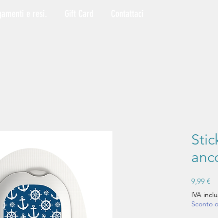
gamenti e resi.
Gift Card
Contattaci
Sti
anc
Pr
9,99 €
IVA inclu
Sconto 