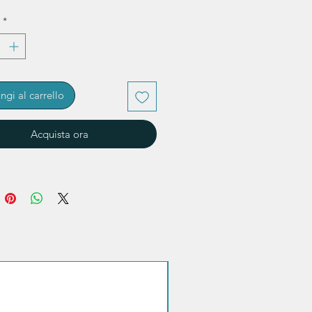
*
ngi al carrello
Acquista ora
Sconto quantità!