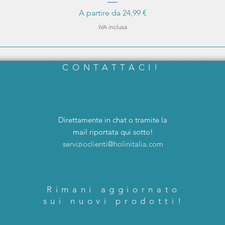
Prezzo scontato
A partire da
24,99 €
IVA inclusa
CONTATTACI!
Direttamente in chat o tramite la
mail riportata qui sotto!
servizioclienti@holinitalia.com
Rimani aggiornato
sui nuovi prodotti!