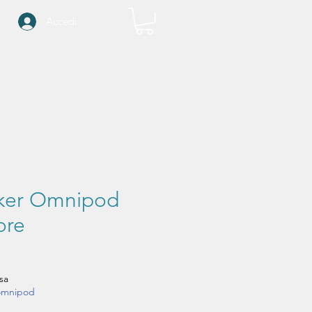
Accedi
cker Omnipod
ore
ezzo
sa
omnipod