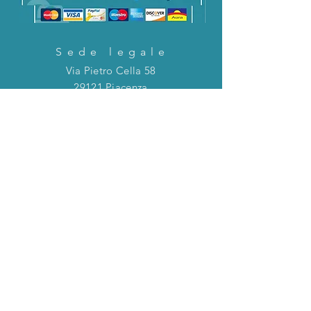
Sede legale
Via Pietro Cella 58
29121 Piacenza
CONTATTACI!
Direttamente in chat o tramite la mail
riportata qui sotto!
servizioclienti@holinitalia.com
informazioni
Privacy Policy
FAQ
Torna all'inizio