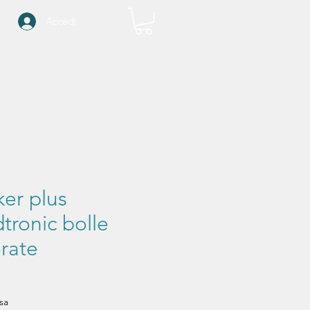
Accedi
ker plus
tronic bolle
rate
ezzo
sa