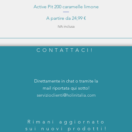
Active Pit 200 caramelle limone
Prezzo scontato
A partire da
24,99 €
IVA inclusa
CONTATTACI!
Direttamente in chat o tramite la
mail riportata qui sotto!
servizioclienti@holinitalia.com
Rimani aggiornato
sui nuovi prodotti!