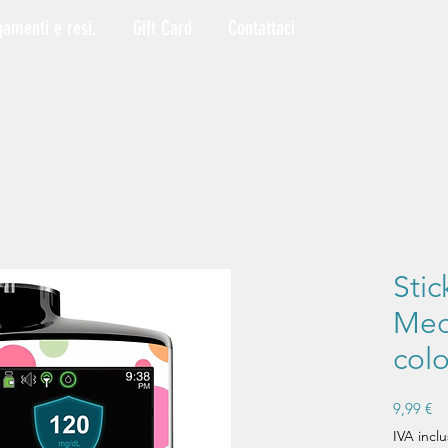
gamenti e resi.
Gift Card
Contattaci
Stic
Med
colo
Pr
9,99 €
IVA inclu