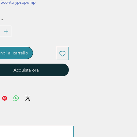
i Sconto ypsopump
*
ngi al carrello
Acquista ora
Sconto quantità!