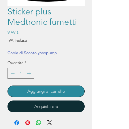
Sticker plus
Medtronic fumetti
Prezzo
9,99 €
IVA inclusa
Copia di Sconto ypsopump
Quantità
*
Aggiungi al carrello
Acquista ora