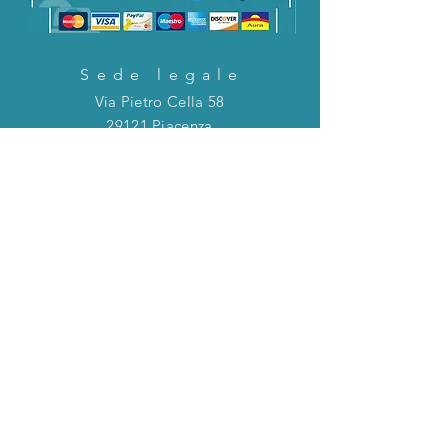
Sede legale
Via Pietro Cella 58
29121 Piacenza
CONTATTACI!
Direttamente in chat o tramite la mail
riportata qui sotto!
servizioclienti@holinitalia.com
informazioni
Privacy Policy
FAQ
Torna all'inizio