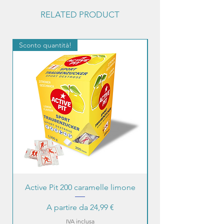
RELATED PRODUCT
Sconto quantità!
Sconto quantità!
Active Pit 200 caramelle limone
Prezzo scontato
A partire da
24,99 €
IVA inclusa