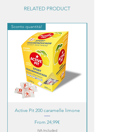
RELATED PRODUCT
Sconto quantità!
Sconto quantità!
Active Pit 200 caramelle limone
Price
From 24,99€
IVA Included