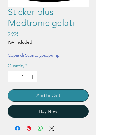
Sticker plus
Medtronic gelati
Price
9,99€
IVA Included
Copia di Sconto ypsopump
Quantity
*
Add to Cart
Buy Now