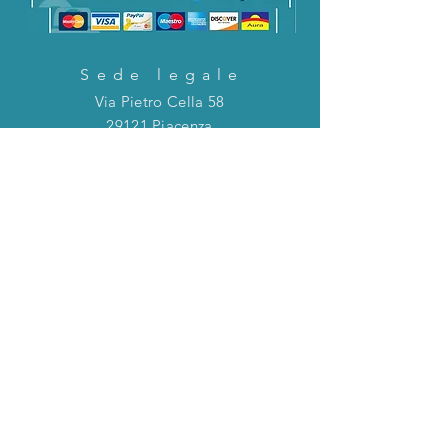
Sede legale
Via Pietro Cella 58
29121 Piacenza
CONTATTACI!
Direttamente in chat o tramite la mail
riportata qui sotto!
servizioclienti@holinitalia.com
informazioni
Privacy Policy
FAQ
Torna all'inizio