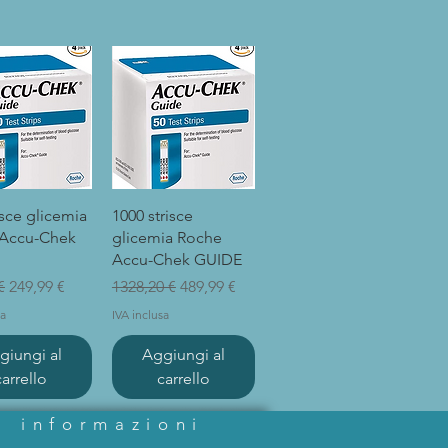
sta rapida
Vista rapida
isce glicemia
1000 strisce
Accu-Chek
glicemia Roche
Accu-Chek GUIDE
regolare
Prezzo scontato
Prezzo regolare
Prezzo scontato
€
249,99 €
1328,20 €
489,99 €
sa
IVA inclusa
giungi al
Aggiungi al
carrello
carrello
informazioni