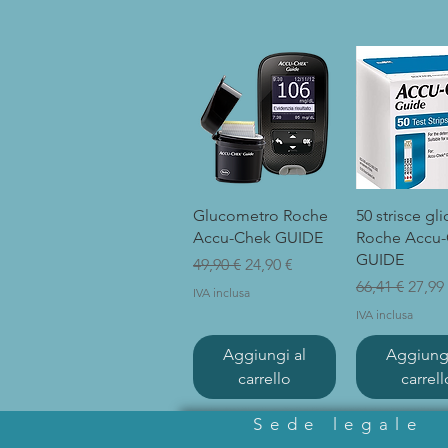
Vista rapida
Vista rap
Glucometro Roche
50 strisce gl
Accu-Chek GUIDE
Roche Accu
GUIDE
Prezzo regolare
Prezzo scontato
49,90 €
24,90 €
Prezzo regol
Prezz
66,41 €
27,99
IVA inclusa
IVA inclusa
Aggiungi al
Aggiungi
carrello
carrell
Sede legale