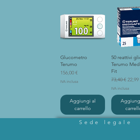
Vista rapida
Vista rap
Glucometro
50 reattivi g
Terumo
Terumo Medi
Fit
Prezzo
156,00 €
Prezzo regol
Prezz
73,40 €
22,99
IVA inclusa
IVA inclusa
Aggiungi al
Aggiungi
carrello
carrell
Sede legale