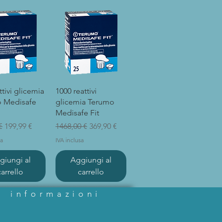
sta rapida
Vista rapida
ttivi glicemia
1000 reattivi
 Medisafe
glicemia Terumo
Medisafe Fit
regolare
Prezzo scontato
Prezzo regolare
Prezzo scontato
€
199,99 €
1468,00 €
369,90 €
sa
IVA inclusa
giungi al
Aggiungi al
carrello
carrello
informazioni