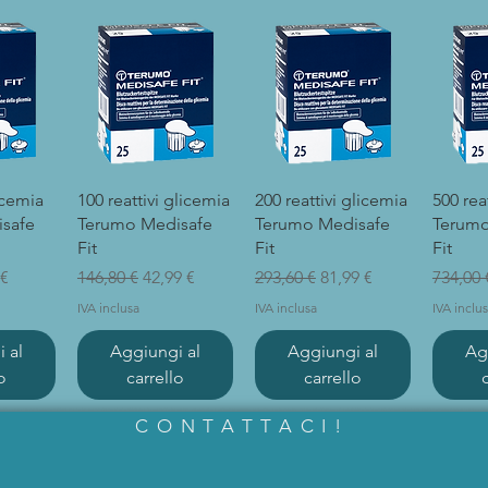
ida
Vista rapida
Vista rapida
Vi
licemia
100 reattivi glicemia
200 reattivi glicemia
500 rea
safe
Terumo Medisafe
Terumo Medisafe
Terumo
Fit
Fit
Fit
are
o scontato
Prezzo regolare
Prezzo scontato
Prezzo regolare
Prezzo scontato
Prezzo 
 €
146,80 €
42,99 €
293,60 €
81,99 €
734,00 
IVA inclusa
IVA inclusa
IVA inclu
 al
Aggiungi al
Aggiungi al
Ag
o
carrello
carrello
CONTATTACI!