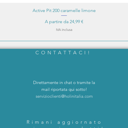
Active Pit 200 caramelle limone
Prezzo scontato
A partire da
24,99 €
IVA inclusa
CONTATTACI!
Direttamente in chat o tramite la
mail riportata qui sotto!
servizioclienti@holinitalia.com
Rimani aggiornato