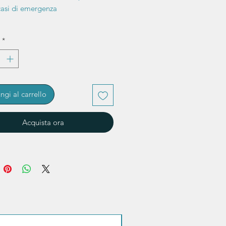
 casi di emergenza
*
ngi al carrello
Acquista ora
Sconto quantità!