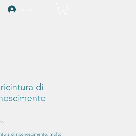
Accedi
icintura di
onoscimento
rezzo
sa
ntura di riconoscimento, molto