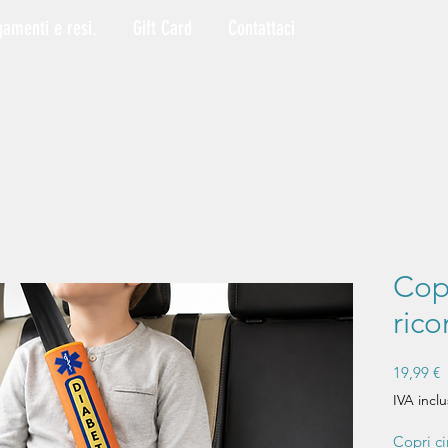
gamenti e resi.
Gift Card
Contattaci
Copr
ric
P
19,99 €
IVA inclu
Copri ci