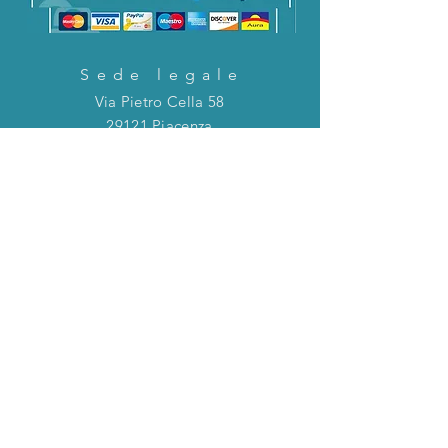
Sede legale
Via Pietro Cella 58
29121 Piacenza
CONTATTACI!
Direttamente in chat o tramite la mail
riportata qui sotto!
servizioclienti@holinitalia.com
informazioni
Privacy Policy
FAQ
Torna all'inizio