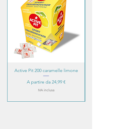
Active Pit 200 caramelle limone
Prezzo scontato
A partire da
24,99 €
IVA inclusa