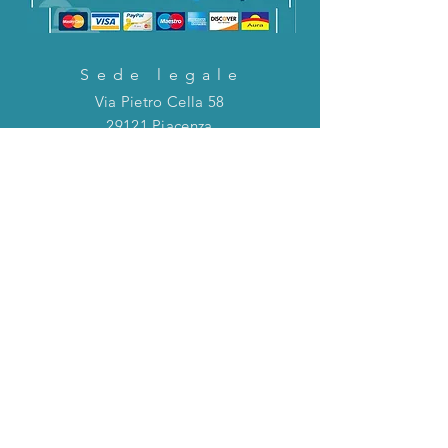
Sede legale
Via Pietro Cella 58
29121 Piacenza
CONTATTACI!
Direttamente in chat o tramite la mail
riportata qui sotto!
servizioclienti@holinitalia.com
informazioni
Privacy Policy
FAQ
Torna all'inizio