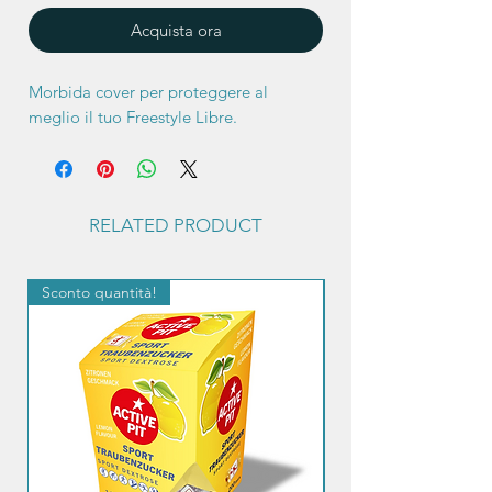
Acquista ora
Morbida cover per proteggere al
meglio il tuo Freestyle Libre.
RELATED PRODUCT
Sconto quantità!
Sconto quantità!