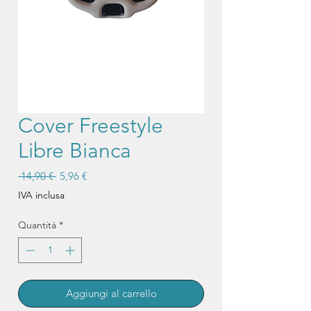
Cover Freestyle
Libre Bianca
Prezzo
Prezzo
 14,90 € 
5,96 €
regolare
scontato
IVA inclusa
Quantità
*
Aggiungi al carrello