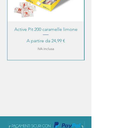
Active Pit 200 caramelle limone
Prezzo scontato
A partire da
24,99 €
IVA inclusa