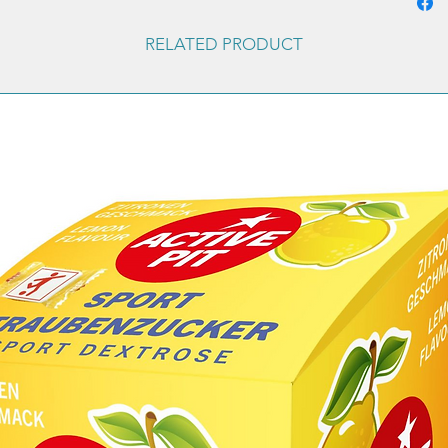
(altezza
misura i
RELATED PRODUCT
-SMALL 
87cm-L