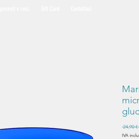
gamenti e resi.
Gift Card
Contattaci
Mar
micr
glu
 24,90 € 
IVA inclu