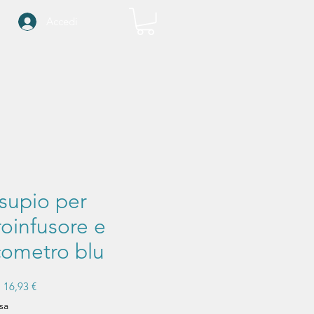
Accedi
supio per
oinfusore e
cometro blu
Prezzo
Prezzo
16,93 €
regolare
scontato
sa