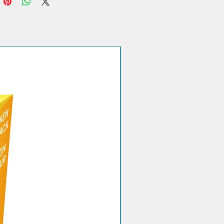
 dell'ombelico) e scegli la tua
n base ai valori riportati qui sotto.
64 cm / 74 cm-MEDIUM 75cm /
ARGE 88cm / 110cm
Sconto quantità!