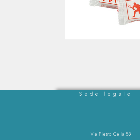
Sede legale
Via Pietro Cella 58