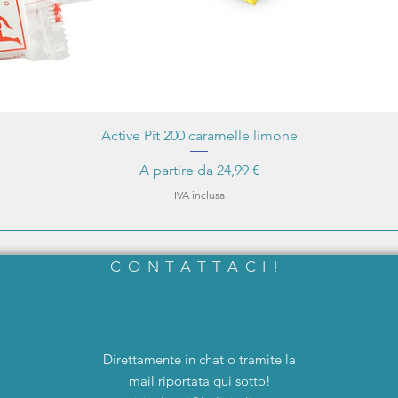
Active Pit 200 caramelle limone
Prezzo scontato
A partire da
24,99 €
IVA inclusa
CONTATTACI!
Direttamente in chat o tramite la
mail riportata qui sotto!