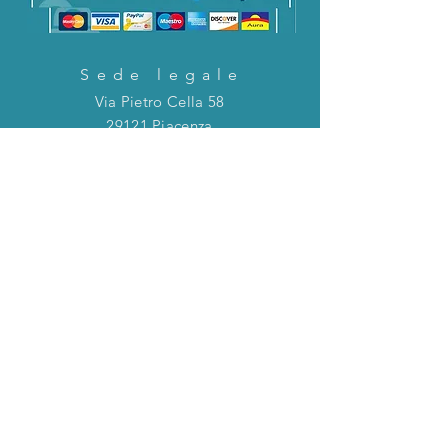
Sede legale
Via Pietro Cella 58
29121 Piacenza
CONTATTACI!
Direttamente in chat o tramite la mail
riportata qui sotto!
servizioclienti@holinitalia.com
informazioni
Privacy Policy
FAQ
Torna all'inizio