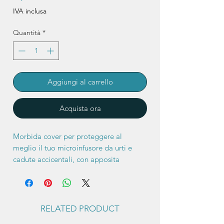
IVA inclusa
Quantità
*
Aggiungi al carrello
Acquista ora
Morbida cover per proteggere al
meglio il tuo microinfusore da urti e
cadute accicentali, con apposita
apertura per permetterne la ricarica e il
cambio set senza sfilare la cover.
Inoltre grazie al design e all'elasticità
del materiale è possibile inserire la
RELATED PRODUCT
cover senza dover staccare il set