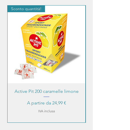
infusionale.
Sconto quantità!
Sconto quantità!
Active Pit 200 caramelle limone
Prezzo scontato
A partire da
24,99 €
IVA inclusa