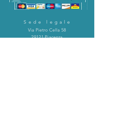
Sede legale
Via Pietro Cella 58
29121 Piacenza
CONTATTACI!
Direttamente in chat o tramite la mail
riportata qui sotto!
servizioclienti@holinitalia.com
informazioni
Privacy Policy
FAQ
Torna all'inizio