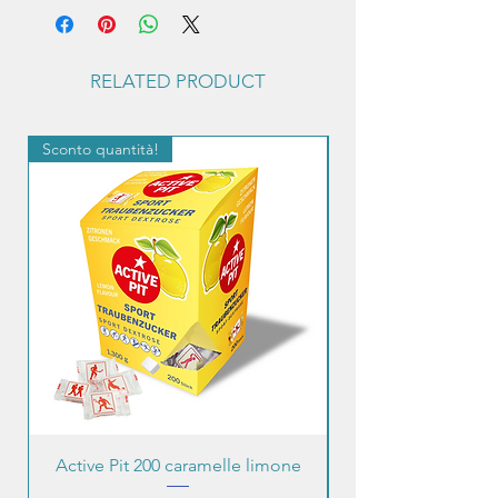
RELATED PRODUCT
Sconto quantità!
Sconto quantità!
Active Pit 200 caramelle limone