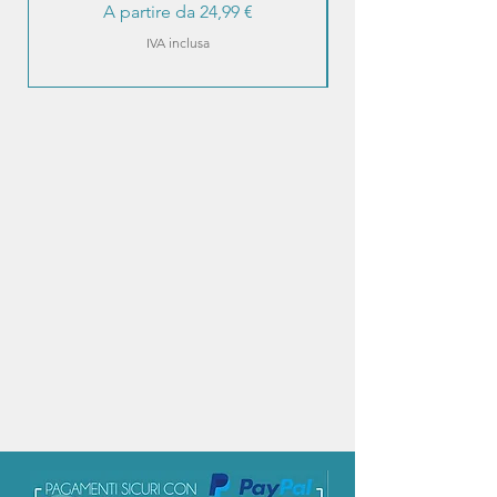
Prezzo scontato
A partire da
24,99 €
IVA inclusa