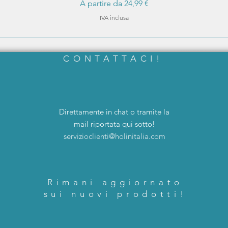
Prezzo scontato
A partire da
24,99 €
IVA inclusa
CONTATTACI!
Direttamente in chat o tramite la
mail riportata qui sotto!
servizioclienti@holinitalia.com
Rimani aggiornato
sui nuovi prodotti!