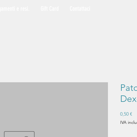
gamenti e resi.
Gift Card
Contattaci
Pat
Dex
Pr
0,50 €
IVA inclu