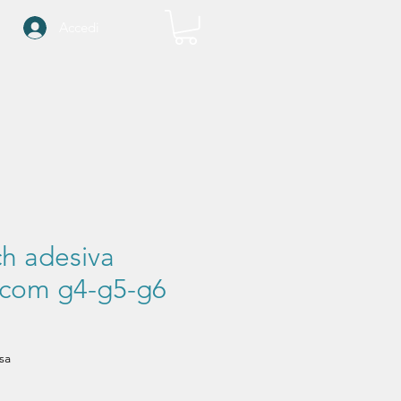
Accedi
ch adesiva
com g4-g5-g6
ezzo
sa