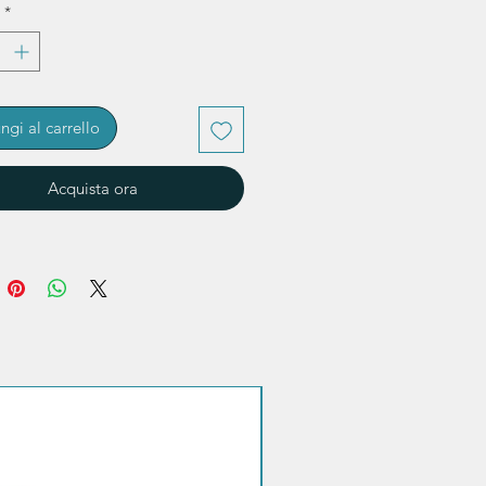
*
ngi al carrello
Acquista ora
Sconto quantità!