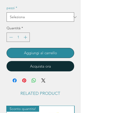
pezzi
*
Quantità
*
Aggiungi al carrello
Acquista ora
RELATED PRODUCT
Sconto quantità!
Sconto quantità!