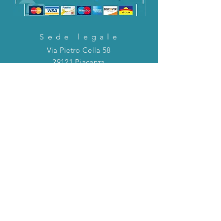
Sede legale
Via Pietro Cella 58
29121 Piacenza
CONTATTACI!
Direttamente in chat o tramite la mail
riportata qui sotto!
servizioclienti@holinitalia.com
informazioni
Privacy Policy
FAQ
Torna all'inizio