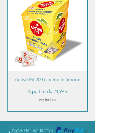
Active Pit 200 caramelle limone
Prezzo scontato
A partire da
24,99 €
IVA inclusa