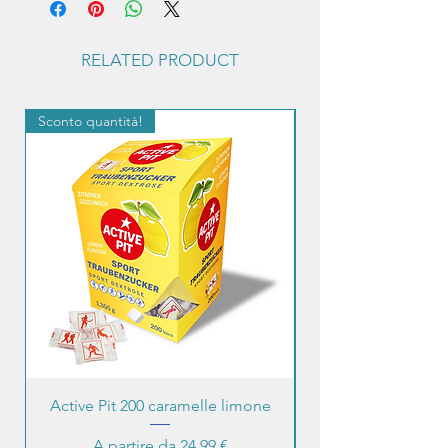
RELATED PRODUCT
Sconto quantità!
Sconto quantità!
Active Pit 200 caramelle limone
Prezzo scontato
A partire da
24,99 €