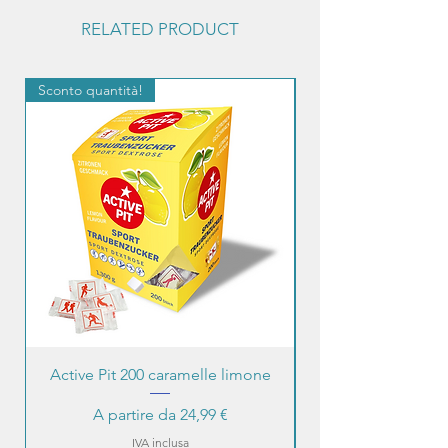
RELATED PRODUCT
Sconto quantità!
Sconto quantità!
Active Pit 200 caramelle limone
Prezzo scontato
A partire da
24,99 €
IVA inclusa