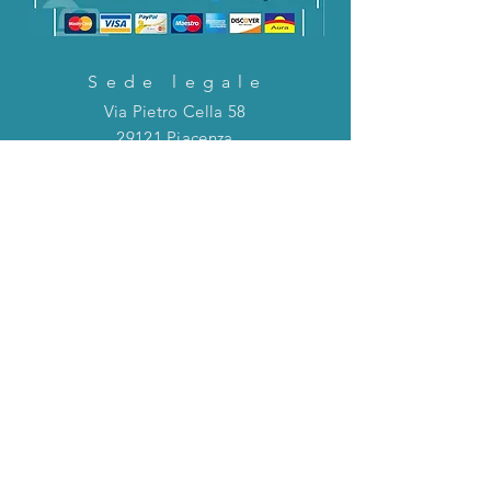
Sede legale
Via Pietro Cella 58
29121 Piacenza
CONTATTACI!
Direttamente in chat o tramite la mail
riportata qui sotto!
servizioclienti@holinitalia.com
informazioni
Privacy Policy
FAQ
Torna all'inizio