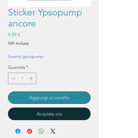
Sticker Ypsopump
ancore
Prezzo
9,99 €
IVA inclusa
Sconto ypsopump
Quantità
*
Aggiungi al carrello
Acquista ora