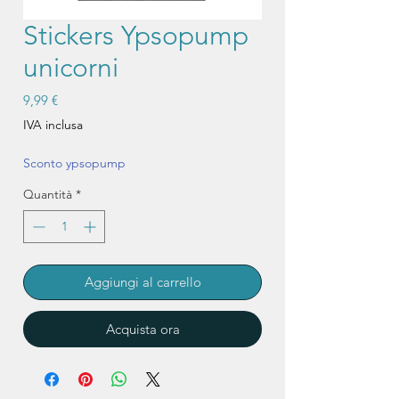
Stickers Ypsopump
unicorni
Prezzo
9,99 €
IVA inclusa
Sconto ypsopump
Quantità
*
Aggiungi al carrello
Acquista ora