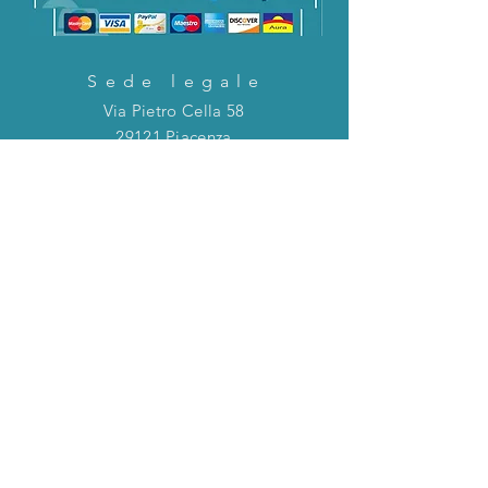
Sede legale
Via Pietro Cella 58
29121 Piacenza
CONTATTACI!
Direttamente in chat o tramite la mail
riportata qui sotto!
servizioclienti@holinitalia.com
informazioni
Privacy Policy
FAQ
Torna all'inizio