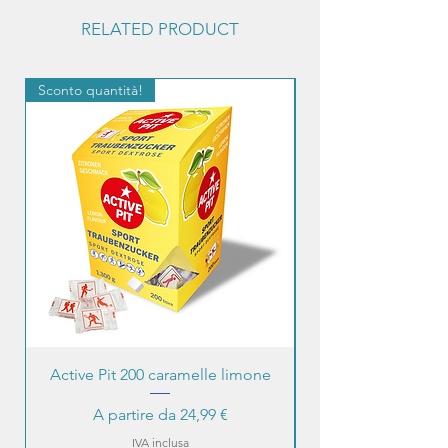
RELATED PRODUCT
Sconto quantità!
Sconto quantità!
Active Pit 200 caramelle limone
Prezzo scontato
A partire da
24,99 €
IVA inclusa