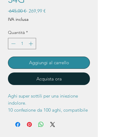
Prezzo
Prezzo
 645,00 € 
269,99 €
regolare
scontato
IVA inclusa
Quantità
*
Aggiungi al carrello
Acquista ora
Aghi super sottili per una iniezione
indolore.
10 confezione da 100 aghi, compatibile
con tutte le penne di insulina, ago da
4mm 32G.