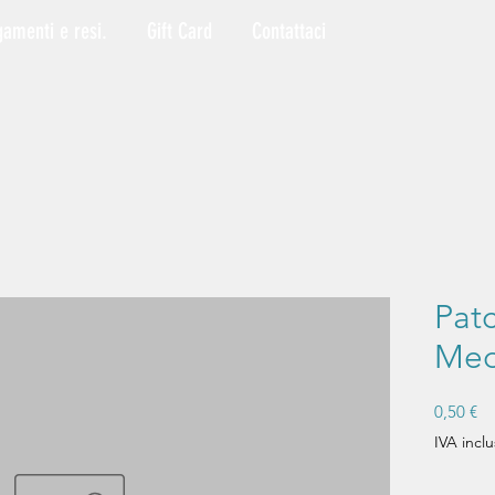
gamenti e resi.
Gift Card
Contattaci
Pat
Med
Pr
0,50 €
IVA inclu