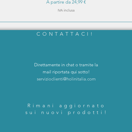
Prezzo scontato
A partire da
24,99 €
IVA inclusa
CONTATTACI!
Direttamente in chat o tramite la
mail riportata qui sotto!
servizioclienti@holinitalia.com
Rimani aggiornato
sui nuovi prodotti!