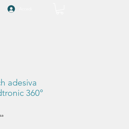
Accedi
ch adesiva
tronic 360°
ezzo
sa