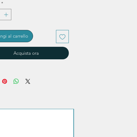
*
ngi al carrello
Acquista ora
Sconto quantità!