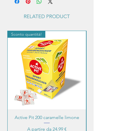
possano vedere tutte le info necessarie.
RELATED PRODUCT
Sconto quantità!
Sconto quantità!
Active Pit 200 caramelle limone
Prezzo scontato
A partire da
24,99 €