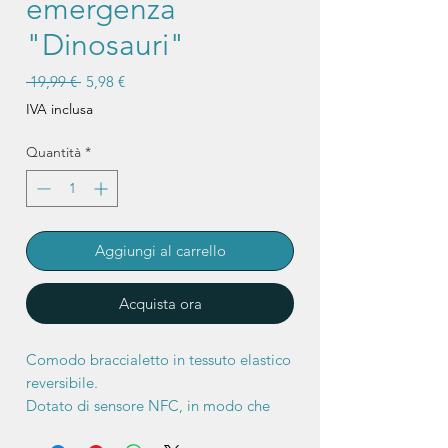
emergenza
"Dinosauri"
Prezzo
Prezzo
 19,99 € 
5,98 €
regolare
scontato
IVA inclusa
Quantità
*
Aggiungi al carrello
Acquista ora
Comodo braccialetto in tessuto elastico
reversibile.
Dotato di sensore NFC, in modo che
scannerizzando con lo smartphone si