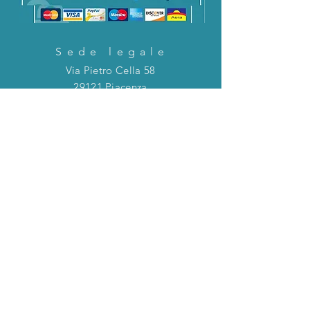
Sede legale
Via Pietro Cella 58
29121 Piacenza
CONTATTACI!
Direttamente in chat o tramite la mail
riportata qui sotto!
servizioclienti@holinitalia.com
informazioni
Privacy Policy
FAQ
Torna all'inizio