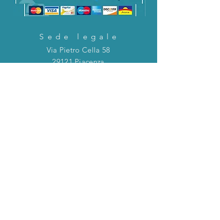
Sede legale
Via Pietro Cella 58
29121 Piacenza
CONTATTACI!
Direttamente in chat o tramite la mail
riportata qui sotto!
servizioclienti@holinitalia.com
informazioni
Privacy Policy
FAQ
Torna all'inizio