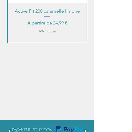
Active Pit 200 caramelle limone
Prezzo scontato
A partire da
24,99 €
IVA inclusa