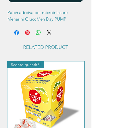
Patch adesiva per microinfusore
Menarini GlucoMen Day PUMP
RELATED PRODUCT
Sconto quantità!
Sconto quantità!