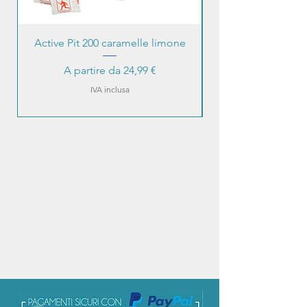
Active Pit 200 caramelle limone
Prezzo scontato
A partire da
24,99 €
IVA inclusa