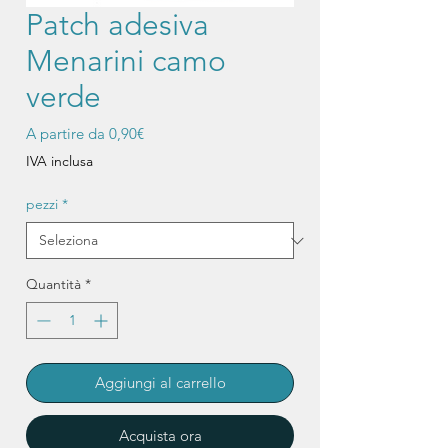
Patch adesiva
Menarini camo
verde
Prezzo
A partire da
0,90€
scontato
IVA inclusa
pezzi
*
Quantità
*
Aggiungi al carrello
Acquista ora