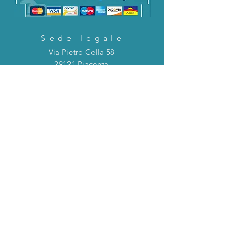
Sede legale
Via Pietro Cella 58
29121 Piacenza
CONTATTACI!
Direttamente in chat o tramite la mail
riportata qui sotto!
servizioclienti@holinitalia.com
informazioni
Privacy Policy
FAQ
Torna all'inizio