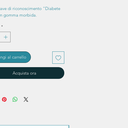
iave di riconoscimento "Diabete
 in gomma morbida.
*
ngi al carrello
Acquista ora