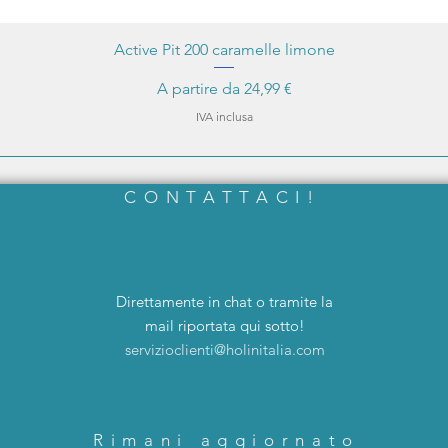
Active Pit 200 caramelle limone
Prezzo scontato
A partire da
24,99 €
IVA inclusa
CONTATTACI!
Direttamente in chat o tramite la
mail riportata qui sotto!
servizioclienti@holinitalia.com
Rimani aggiornato