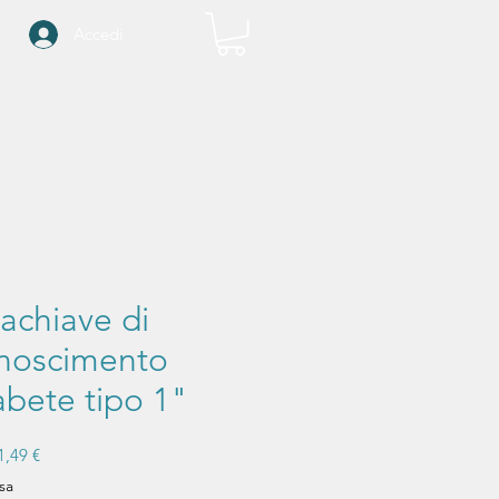
Accedi
achiave di
onoscimento
abete tipo 1"
rezzo
Prezzo
1,49 €
egolare
scontato
sa