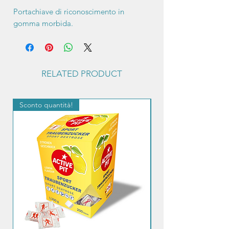
Portachiave di riconoscimento in
gomma morbida.
RELATED PRODUCT
Sconto quantità!
Sconto quantità!