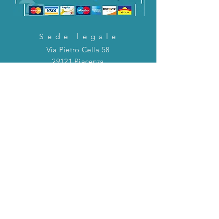
Sede legale
Via Pietro Cella 58
29121 Piacenza
CONTATTACI!
Direttamente in chat o tramite la mail
riportata qui sotto!
servizioclienti@holinitalia.com
informazioni
Privacy Policy
FAQ
Torna all'inizio