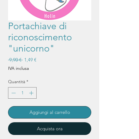
Portachiave di
riconoscimento
"unicorno"
Prezzo
Prezzo
 9,90 € 
1,49 €
regolare
scontato
IVA inclusa
Quantità
*
Aggiungi al carrello
Acquista ora