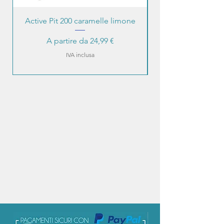
Active Pit 200 caramelle limone
Prezzo scontato
A partire da
24,99 €
IVA inclusa