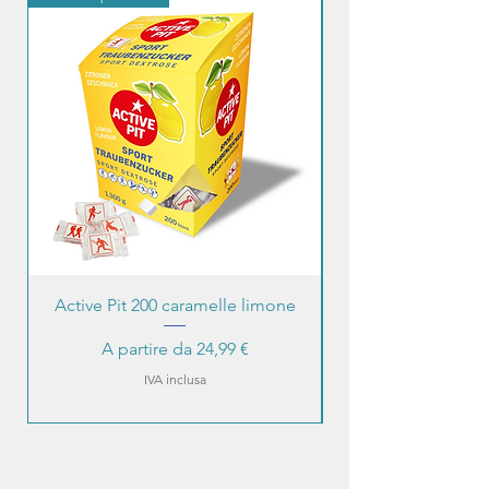
all'ossigeno di penetrare e al vapore di
fuoriuscire.
Active Pit 200 caramelle limone
Prezzo scontato
A partire da
24,99 €
IVA inclusa