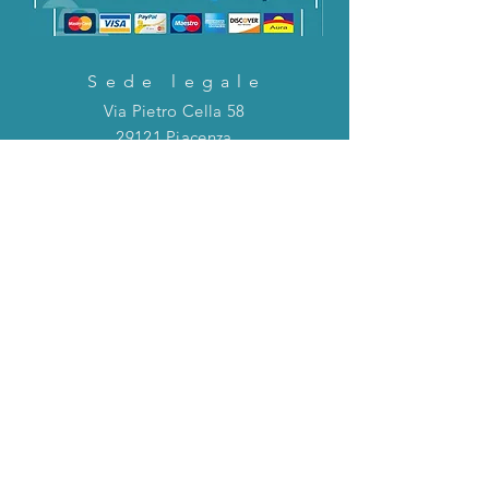
Sede legale
Via Pietro Cella 58
29121 Piacenza
CONTATTACI!
Direttamente in chat o tramite la mail
riportata qui sotto!
servizioclienti@holinitalia.com
informazioni
Privacy Policy
FAQ
Torna all'inizio