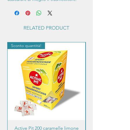
RELATED PRODUCT
Sconto quantità!
Sconto quantità!
Active Pit 200 caramelle limone