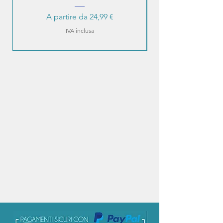
Prezzo scontato
A partire da
24,99 €
IVA inclusa