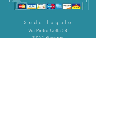
Sede legale
Via Pietro Cella 58
29121 Piacenza
CONTATTACI!
Direttamente in chat o tramite la mail
riportata qui sotto!
servizioclienti@holinitalia.com
informazioni
Privacy Policy
FAQ
Torna all'inizio