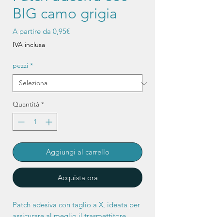
BIG camo grigia
Prezzo
A partire da
0,95€
scontato
IVA inclusa
pezzi
*
Quantità
*
Aggiungi al carrello
Acquista ora
Patch adesiva con taglio a X, ideata per
assicurare al meglio il trasmettitore.