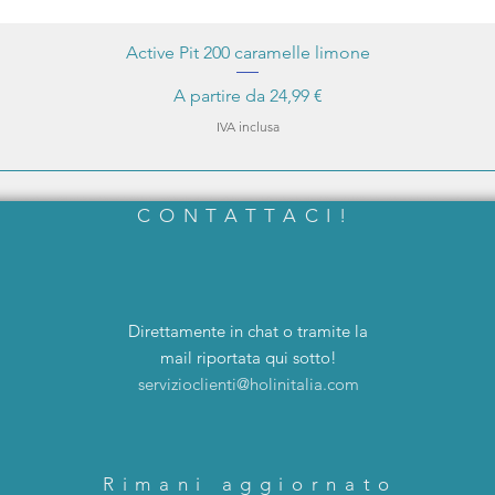
Active Pit 200 caramelle limone
Prezzo scontato
A partire da
24,99 €
IVA inclusa
CONTATTACI!
Direttamente in chat o tramite la
mail riportata qui sotto!
servizioclienti@holinitalia.com
Rimani aggiornato