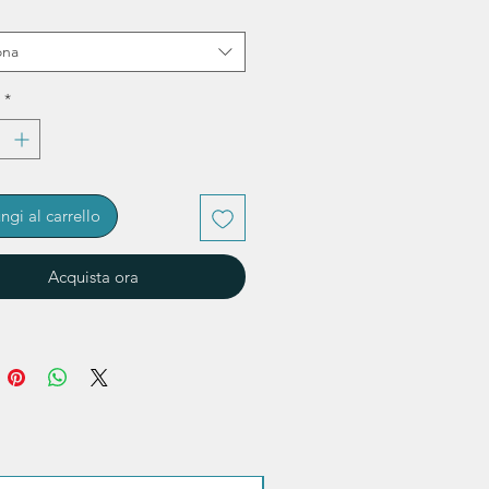
ona
*
ngi al carrello
Acquista ora
Sconto quantità!