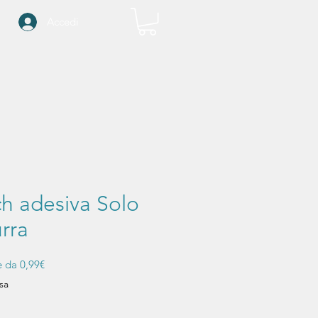
Accedi
ch adesiva Solo
rra
Prezzo
re da
0,99€
scontato
sa