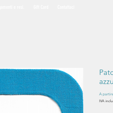
gamenti e resi.
Gift Card
Contattaci
Pat
azzu
A parti
IVA inclu