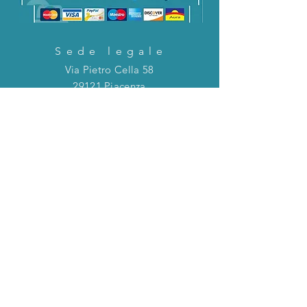
Sede legale
Via Pietro Cella 58
29121 Piacenza
CONTATTACI!
Direttamente in chat o tramite la mail
riportata qui sotto!
servizioclienti@holinitalia.com
informazioni
Privacy Policy
FAQ
Torna all'inizio