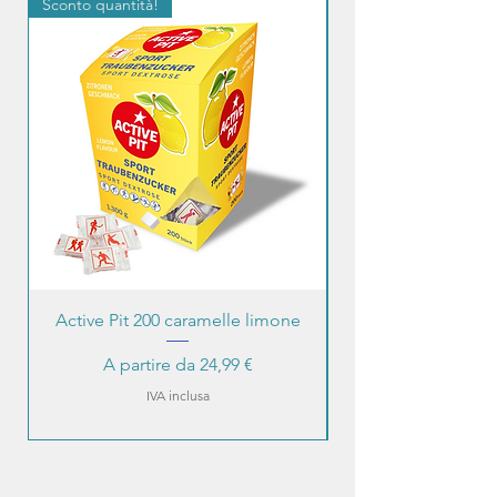
Sconto quantità!
Sconto quantità!
Active Pit 200 caramelle limone
Prezzo scontato
A partire da
24,99 €
IVA inclusa