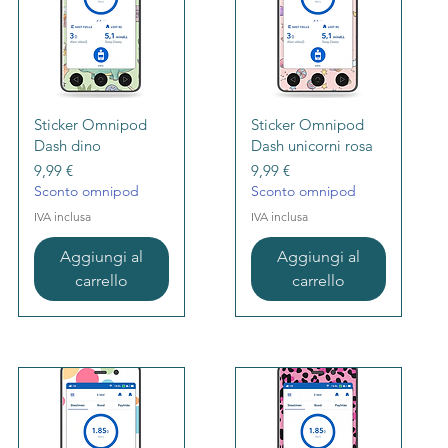
Vista rapida
Vista rapida
Sticker Omnipod
Sticker Omnipod
Dash dino
Dash unicorni rosa
Prezzo
Prezzo
9,99 €
9,99 €
Sconto omnipod
Sconto omnipod
IVA inclusa
IVA inclusa
Aggiungi al
Aggiungi al
carrello
carrello