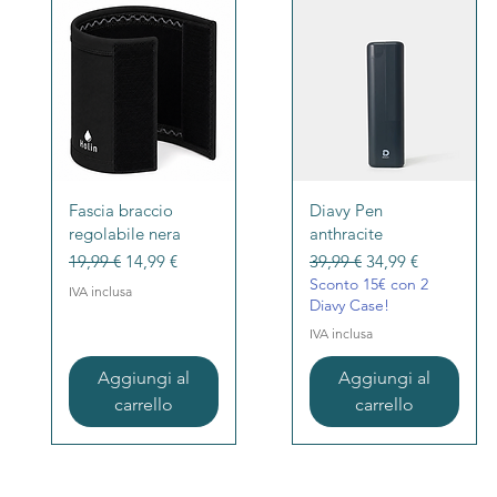
Vista rapida
Vista rapida
Fascia braccio
Diavy Pen
regolabile nera
anthracite
Prezzo regolare
Prezzo scontato
Prezzo regolare
Prezzo scontato
19,99 €
14,99 €
39,99 €
34,99 €
Sconto 15€ con 2
IVA inclusa
Diavy Case!
IVA inclusa
Aggiungi al
Aggiungi al
carrello
carrello