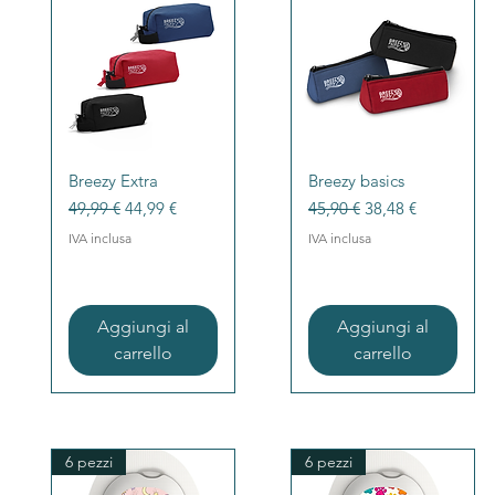
Vista rapida
Vista rapida
Breezy Extra
Breezy basics
Prezzo regolare
Prezzo scontato
Prezzo regolare
Prezzo scontato
49,99 €
44,99 €
45,90 €
38,48 €
IVA inclusa
IVA inclusa
Aggiungi al
Aggiungi al
carrello
carrello
6 pezzi
6 pezzi