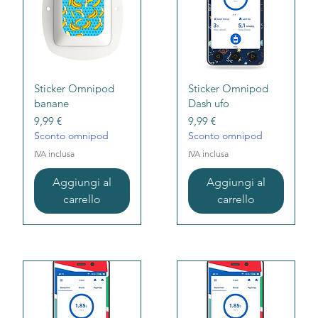
Vista rapida
Vista rapida
Sticker Omnipod
Sticker Omnipod
banane
Dash ufo
Prezzo
Prezzo
9,99 €
9,99 €
Sconto omnipod
Sconto omnipod
IVA inclusa
IVA inclusa
Aggiungi al
Aggiungi al
carrello
carrello