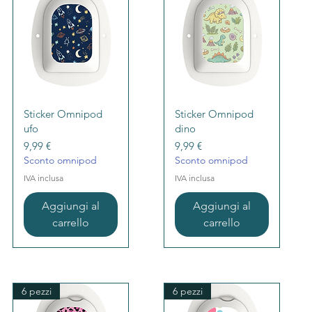
Vista rapida
Vista rapida
Sticker Omnipod
Sticker Omnipod
ufo
dino
Prezzo
Prezzo
9,99 €
9,99 €
Sconto omnipod
Sconto omnipod
IVA inclusa
IVA inclusa
Aggiungi al
Aggiungi al
carrello
carrello
6 pezzi
6 pezzi