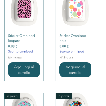
Vista rapida
Vista rapida
Sticker Omnipod
Sticker Omnipod
leopard
pois
Prezzo
Prezzo
9,99 €
9,99 €
Sconto omnipod
Sconto omnipod
IVA inclusa
IVA inclusa
Aggiungi al
Aggiungi al
carrello
carrello
6 pezzi
6 pezzi