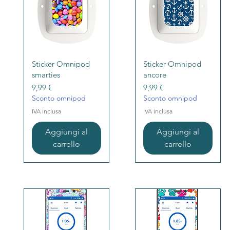
Vista rapida
Vista rapida
Sticker Omnipod
Sticker Omnipod
smarties
ancore
Prezzo
Prezzo
9,99 €
9,99 €
Sconto omnipod
Sconto omnipod
IVA inclusa
IVA inclusa
Aggiungi al
Aggiungi al
carrello
carrello