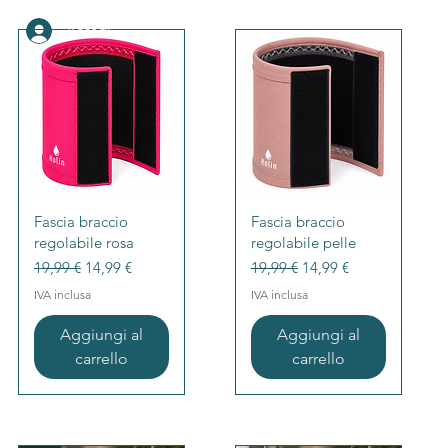
Accedi
Vista rapida
Vista rapida
Fascia braccio
Fascia braccio
regolabile rosa
regolabile pelle
Prezzo regolare
Prezzo scontato
Prezzo regolare
Prezzo scontato
19,99 €
14,99 €
19,99 €
14,99 €
IVA inclusa
IVA inclusa
Aggiungi al
Aggiungi al
carrello
carrello