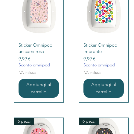
Vista rapida
Vista rapida
Sticker Omnipod
Sticker Omnipod
unicorni rosa
impronte
Prezzo
Prezzo
9,99 €
9,99 €
Sconto omnipod
Sconto omnipod
IVA inclusa
IVA inclusa
Aggiungi al
Aggiungi al
carrello
carrello
6 pezzi
6 pezzi