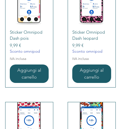
Vista rapida
Vista rapida
Sticker Omnipod
Sticker Omnipod
Dash pois
Dash leopard
Prezzo
Prezzo
9,99 €
9,99 €
Sconto omnipod
Sconto omnipod
IVA inclusa
IVA inclusa
Aggiungi al
Aggiungi al
carrello
carrello