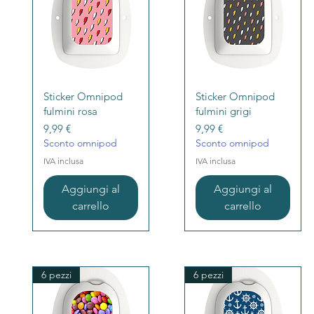
Vista rapida
Vista rapida
Sticker Omnipod
Sticker Omnipod
fulmini rosa
fulmini grigi
Prezzo
Prezzo
9,99 €
9,99 €
Sconto omnipod
Sconto omnipod
IVA inclusa
IVA inclusa
Aggiungi al
Aggiungi al
carrello
carrello
6 pezzi
6 pezzi