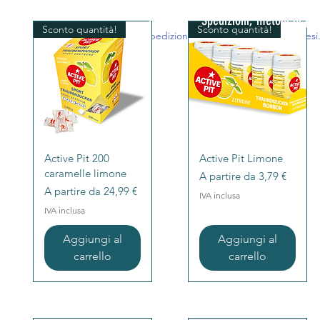
Home
Spedizioni, metodi di pa
Sconto quantità!
Sconto quantità!
Home
Spedizioni, metodi di pagamenti e resi
Vista rapida
Vista rapida
Active Pit 200
Active Pit Limone
caramelle limone
Prezzo scontato
A partire da
3,79 €
Prezzo scontato
A partire da
24,99 €
IVA inclusa
IVA inclusa
Aggiungi al
Aggiungi al
carrello
carrello