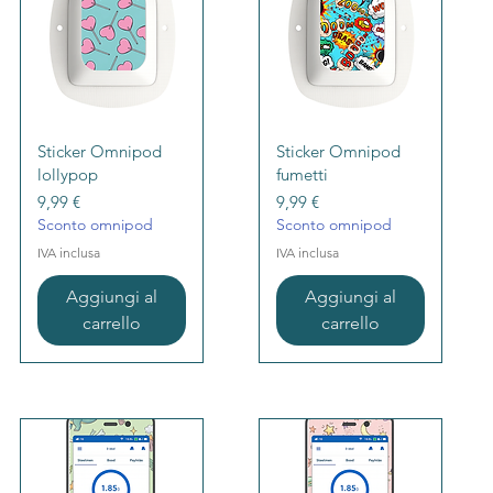
Vista rapida
Vista rapida
Sticker Omnipod
Sticker Omnipod
lollypop
fumetti
Prezzo
Prezzo
9,99 €
9,99 €
Sconto omnipod
Sconto omnipod
IVA inclusa
IVA inclusa
Aggiungi al
Aggiungi al
carrello
carrello