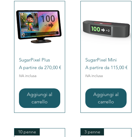
Vista rapida
Vista rapida
SugarPixel Plus
SugarPixel Mini
Prezzo scontato
Prezzo scontato
A partire da
270,00 €
A partire da
115,00 €
IVA inclusa
IVA inclusa
Aggiungi al
Aggiungi al
carrello
carrello
10 penne
3 penne