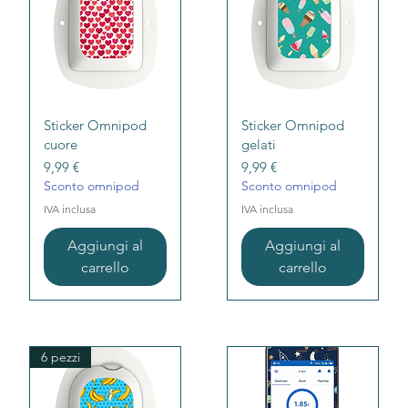
Vista rapida
Vista rapida
Sticker Omnipod
Sticker Omnipod
cuore
gelati
Prezzo
Prezzo
9,99 €
9,99 €
Sconto omnipod
Sconto omnipod
IVA inclusa
IVA inclusa
Aggiungi al
Aggiungi al
carrello
carrello
6 pezzi