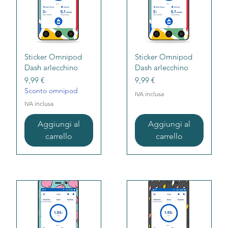
Vista rapida
Vista rapida
Sticker Omnipod
Sticker Omnipod
Dash arlecchino
Dash arlecchino
Prezzo
Prezzo
9,99 €
9,99 €
Sconto omnipod
IVA inclusa
IVA inclusa
Aggiungi al
Aggiungi al
carrello
carrello