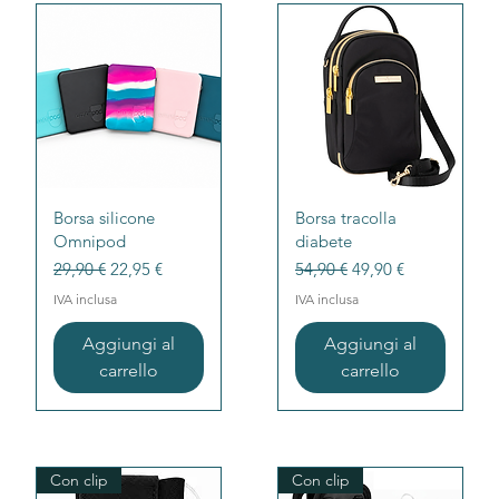
Vista rapida
Vista rapida
Borsa silicone
Borsa tracolla
Omnipod
diabete
Prezzo regolare
Prezzo scontato
Prezzo regolare
Prezzo scontato
29,90 €
22,95 €
54,90 €
49,90 €
IVA inclusa
IVA inclusa
Aggiungi al
Aggiungi al
carrello
carrello
Con clip
Con clip