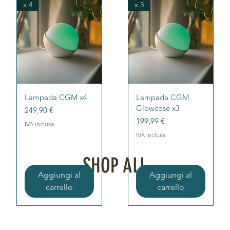
x 4
x 3
Vista rapida
Vista rapida
Lampada CGM x4
Lampada CGM
Glowcose x3
Prezzo
249,90 €
Prezzo
199,99 €
IVA inclusa
IVA inclusa
SHOP ALL
Aggiungi al
Aggiungi al
carrello
carrello