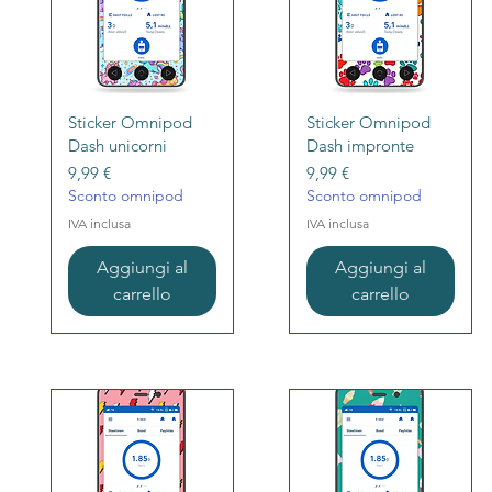
Vista rapida
Vista rapida
Sticker Omnipod
Sticker Omnipod
Dash unicorni
Dash impronte
Prezzo
Prezzo
9,99 €
9,99 €
Sconto omnipod
Sconto omnipod
IVA inclusa
IVA inclusa
Aggiungi al
Aggiungi al
carrello
carrello