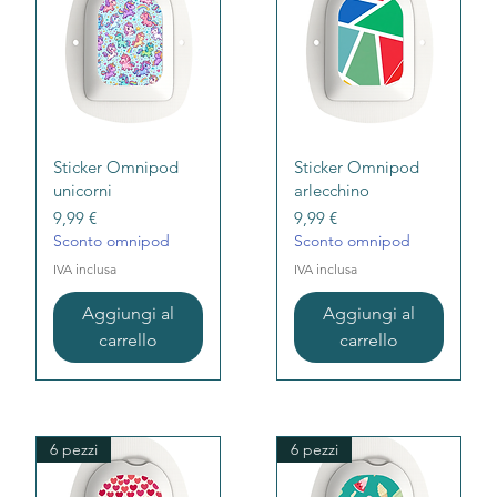
Vista rapida
Vista rapida
Sticker Omnipod
Sticker Omnipod
unicorni
arlecchino
Prezzo
Prezzo
9,99 €
9,99 €
Sconto omnipod
Sconto omnipod
IVA inclusa
IVA inclusa
Aggiungi al
Aggiungi al
carrello
carrello
6 pezzi
6 pezzi