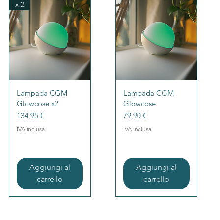
x 2
Vista rapida
Vista rapida
Lampada CGM
Lampada CGM
Glowcose x2
Glowcose
Prezzo
Prezzo
134,95 €
79,90 €
IVA inclusa
IVA inclusa
Aggiungi al
Aggiungi al
carrello
carrello